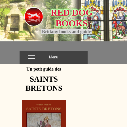
RED DOG
BOOKS
.
Brittany books and guides
Menu
Un petit guide des
SAINTS
BRETONS